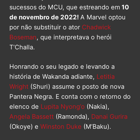
sucessos do MCU, que estreando em
10
de novembro de 2022!
A Marvel optou
por não substituir o ator
Chadwick
Boseman
, que interpretava o herói
T’Challa.
Honrando o seu legado e levando a
história de Wakanda adiante,
Letitia
Wright
(Shuri) assume o posto de nova
Pantera Negra. E conta com o retorno do
elenco de
Lupita Nyong’o
(Nakia),
Angela Bassett
(Ramonda),
Danai Gurira
(Okoye) e
Winston Duke
(M’Baku).