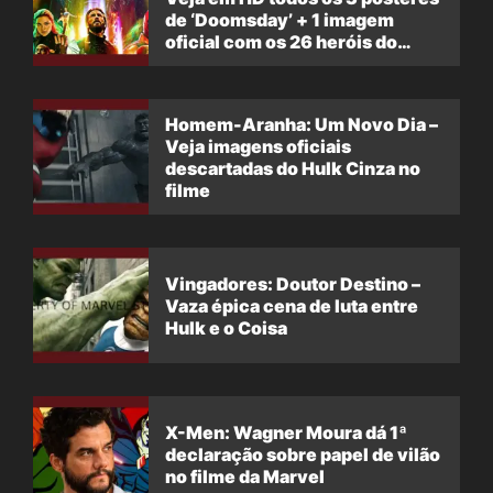
de ‘Doomsday’ + 1 imagem
oficial com os 26 heróis do
filme
Homem-Aranha: Um Novo Dia –
Veja imagens oficiais
descartadas do Hulk Cinza no
filme
Vingadores: Doutor Destino –
Vaza épica cena de luta entre
Hulk e o Coisa
X-Men: Wagner Moura dá 1ª
declaração sobre papel de vilão
no filme da Marvel