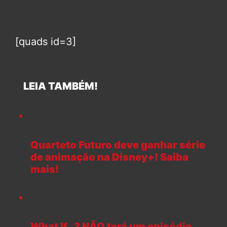
[quads id=3]
LEIA TAMBÉM!
Quarteto Futuro deve ganhar série
de animação na Disney+! Saiba
mais!
What If…? NÃO terá um episódio