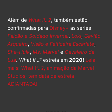
Além de
What If…?
, também estão
confirmadas para
Disney+
as séries
Falcão e Soldado Invernal
,
Loki
,
Gavião
Arqueiro
,
Visão e Feiticeira Escarlate
,
She-Hulk
,
Ms. Marvel
e
Cavaleiro da
Lua
.
What If…?
estreia em
2020!
Leia
mais: What If…?, animação da Marvel
Studios, tem data de estreia
ADIANTADA!