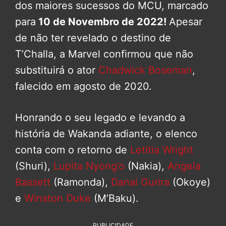
dos maiores sucessos do MCU, marcado
para
10 de Novembro de 2022!
Apesar
de não ter revelado o destino de
T’Challa, a Marvel confirmou que não
substituirá o ator
Chadwick Boseman
,
falecido em agosto de 2020.
Honrando o seu legado e levando a
história de Wakanda adiante, o elenco
conta com o retorno de
Letitia Wright
(Shuri),
Lupita Nyong’o
(Nakia),
Angela
Bassett
(Ramonda),
Danai Gurira
(Okoye)
e
Winston Duke
(M’Baku).
PUBLICIDADE