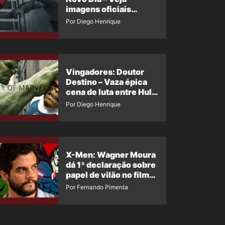
imagens oficiais
descartadas do Hulk
Por Diego Henrique
Cinza no filme
Vingadores: Doutor
Destino – Vaza épica
cena de luta entre Hulk
e o Coisa
Por Diego Henrique
X-Men: Wagner Moura
dá 1ª declaração sobre
papel de vilão no filme
da Marvel
Por Fernando Pimenta