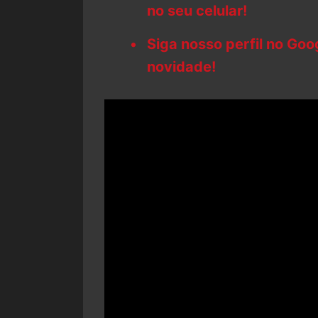
no seu celular!
Siga nosso perfil no Go
novidade!