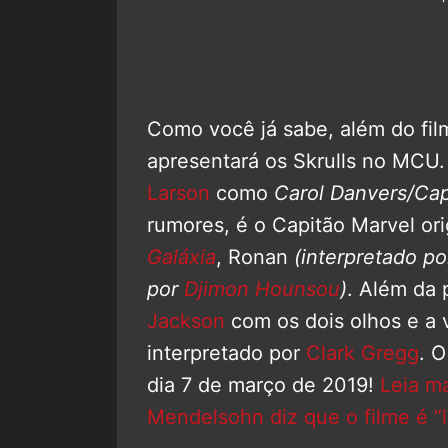
Como você já sabe, além do fil
apresentará os Skrulls no MCU
Larson
como
Carol Danvers/Cap
rumores, é o Capitão Marvel ori
Galáxia
, Ronan
(interpretado p
por
Djimon Hounsou
)
. Além da 
Jackson
com os dois olhos e a 
interpretado por
Clark Gregg
. O
dia 7 de março de 2019!
Leia ma
Mendelsohn diz que o filme é “l