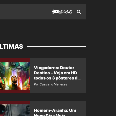
LTIMAS
Vingadores: Doutor
Destino – Veja em HD
todos os 3 pôsteres de
‘Doomsday’ + 1 imagem
Por Cassiano Meneses
oficial com os 26
heróis do filme
Homem-Aranha: Um
Novo Dia – Veja