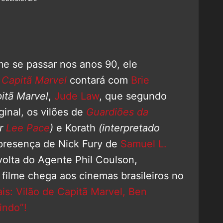
me se passar nos anos 90, ele
.
Capitã Marvel
contará com
Brie
itã Marvel
,
Jude Law
, que segundo
ginal, os vilões de
Guardiões da
or
Lee Pace
)
e Korath
(interpretado
presença de Nick Fury de
Samuel L.
volta do Agente Phil Coulson,
 filme chega aos cinemas brasileiros no
is: Vilão de Capitã Marvel, Ben
indo”!