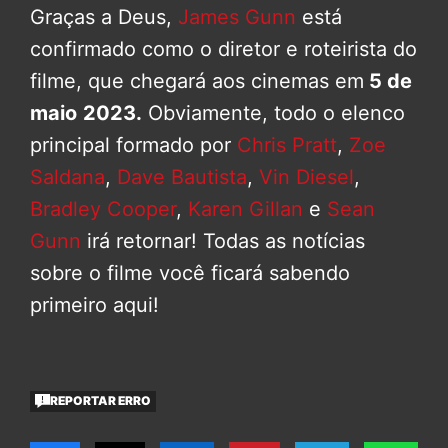
Graças a Deus,
James Gunn
está
confirmado como o diretor e roteirista do
filme, que chegará aos cinemas em
5 de
maio
2023.
Obviamente, todo o elenco
principal formado por
Chris Pratt
,
Zoe
Saldana
,
Dave Bautista
,
Vin Diesel
,
Bradley Cooper
,
Karen Gillan
e
Sean
Gunn
irá retornar! Todas as notícias
sobre o filme você ficará sabendo
primeiro aqui!
REPORTAR ERRO