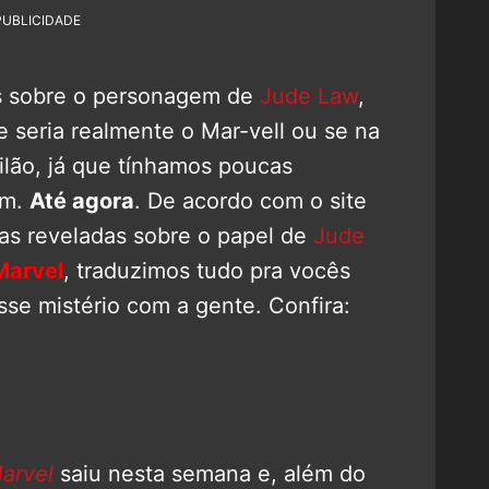
PUBLICIDADE
s sobre o personagem de
Jude Law
,
 seria realmente o Mar-vell ou se na
ilão, já que tínhamos poucas
em.
Até agora
.
De acordo com o site
as reveladas sobre o papel de
Jude
Marvel
, traduzimos tudo pra vocês
e mistério com a gente. Confira:
arvel
saiu nesta semana e, além do