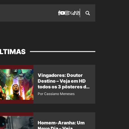
LTIMAS
Vingadores: Doutor
Destino – Veja em HD
todos os 3 pôsteres de
‘Doomsday’ + 1 imagem
Por Cassiano Meneses
oficial com os 26
heróis do filme
Homem-Aranha: Um
Novo Dia – Veja