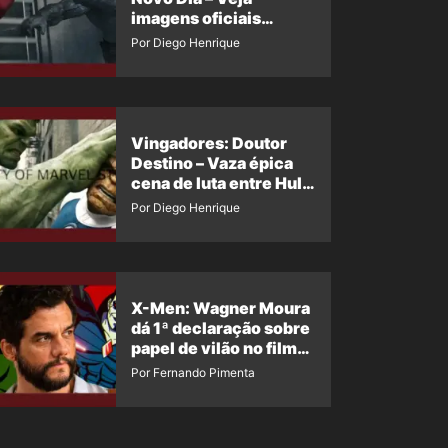
imagens oficiais
descartadas do Hulk
Por Diego Henrique
Cinza no filme
Vingadores: Doutor
Destino – Vaza épica
cena de luta entre Hulk
e o Coisa
Por Diego Henrique
X-Men: Wagner Moura
dá 1ª declaração sobre
papel de vilão no filme
da Marvel
Por Fernando Pimenta