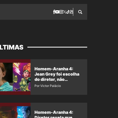
LTIMAS
Homem-Aranha 4:
Jean Grey foi escolha
do diretor, não
imposição da Marvel
Por Victor Palácio
Homem-Aranha 4:
Diretor revela que