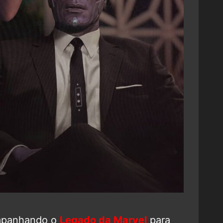
mpanhando o
Legado da Marvel
para