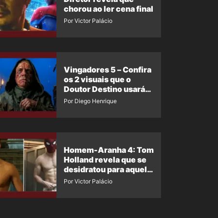
chorou ao ler cena final
Por Victor Palácio
Vingadores 5 – Confira
os 2 visuais que o
Doutor Destino usará
no filme
Por Diego Henrique
Homem-Aranha 4: Tom
Holland revela que se
desidratou para aquela
cena
Por Victor Palácio