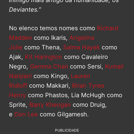
inimigo mais antigo da humanidade, os
Deviantes.”
No elenco temos nomes como
Richard
Madden
como Ikaris,
Angelina
Jolie
como Thena,
Salma Hayek
como
Ajak,
Kit Harington
como Cavaleiro
Negro,
Gemma Chan
como Sersi,
Kumail
Nanjiani
como Kingo,
Lauren
Ridloff
como Makkari,
Brian Tyree
Henry
como Phastos, Lia McHugh como
Sprite,
Barry Kheogan
como Druig,
e
Don Lee
como Gilgamesh.
PUBLICIDADE