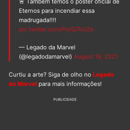
🚨 Também temos o pôster oficial de
Eternos para incendiar essa
madrugada!!!!
pic.twitter.com/PjvlQ7kUZb
— Legado da Marvel
(@legadodamarvel)
August 19, 2021
Curtiu a arte? Siga de olho no
Legado
da Marvel
para mais informações!
PUBLICIDADE