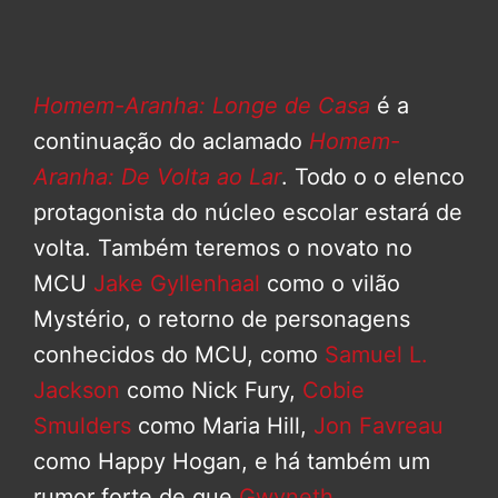
Homem-Aranha: Longe de Casa
é a
continuação do aclamado
Homem-
Aranha: De Volta ao Lar
. Todo o o elenco
protagonista do núcleo escolar estará de
volta. Também teremos o novato no
MCU
Jake Gyllenhaal
como o vilão
Mystério, o retorno de personagens
conhecidos do MCU, como
Samuel L.
Jackson
como Nick Fury,
Cobie
Smulders
como Maria Hill,
Jon Favreau
como Happy Hogan, e há também um
rumor forte de que
Gwyneth