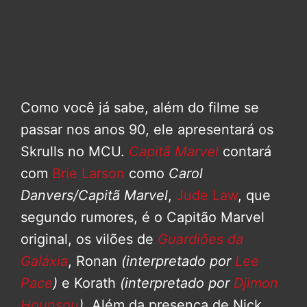
Como você já sabe, além do filme se
passar nos anos 90, ele apresentará os
Skrulls no MCU.
Capitã Marvel
contará
com
Brie Larson
como
Carol
Danvers/Capitã Marvel
,
Jude Law
, que
segundo rumores, é o Capitão Marvel
original, os vilões de
Guardiões da
Galáxia
, Ronan
(interpretado por
Lee
Pace
)
e Korath
(interpretado por
Djimon
Hounsou
)
. Além da presença de Nick