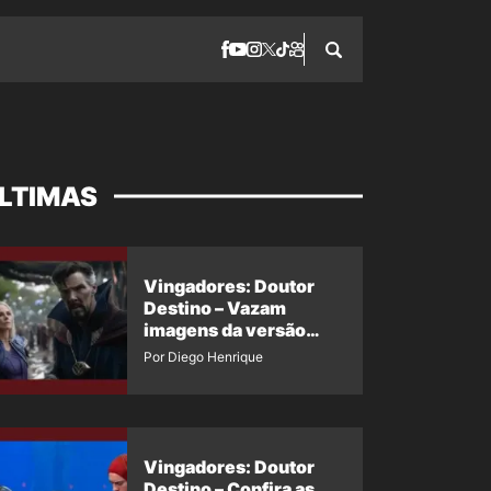
LTIMAS
Vingadores: Doutor
Destino – Vazam
imagens da versão
maligna do Doutor
Por Diego Henrique
Estranho
Vingadores: Doutor
Destino – Confira as