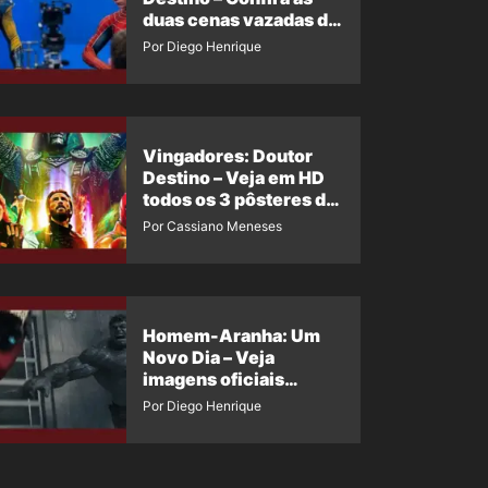
duas cenas vazadas do
Wolverine e o Homem-
Por Diego Henrique
Aranha de Maguire
Vingadores: Doutor
Destino – Veja em HD
todos os 3 pôsteres de
‘Doomsday’ + 1 imagem
Por Cassiano Meneses
oficial com os 26
heróis do filme
Homem-Aranha: Um
Novo Dia – Veja
imagens oficiais
descartadas do Hulk
Por Diego Henrique
Cinza no filme