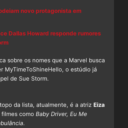
 odeiam novo protagonista em
yce Dallas Howard responde rumores
orm
oca sobre os nomes que a Marvel busca
er MyTimeToShineHello, o estúdio já
apel de Sue Storm.
opo da lista, atualmente, é a atriz
Eiza
r filmes como
Baby Driver, Eu Me
bulância
.