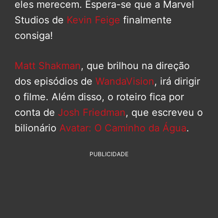
eles merecem. Espera-se que a Marvel
Studios de
Kevin Feige
finalmente
consiga!
Matt Shakman
, que brilhou na direção
dos episódios de
WandaVision
, irá dirigir
o filme. Além disso, o roteiro fica por
conta de
Josh Friedman
, que escreveu o
bilionário
Avatar: O Caminho da Água
.
PUBLICIDADE