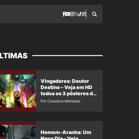
LTIMAS
Vingadores: Doutor
Destino – Veja em HD
todos os 3 pôsteres de
‘Doomsday’ + 1 imagem
Por Cassiano Meneses
oficial com os 26
heróis do filme
Homem-Aranha: Um
Novo Dia – Veja