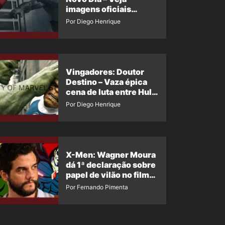
imagens oficiais
descartadas do Hulk
Por Diego Henrique
Cinza no filme
Vingadores: Doutor
Destino – Vaza épica
cena de luta entre Hulk
e o Coisa
Por Diego Henrique
X-Men: Wagner Moura
dá 1ª declaração sobre
papel de vilão no filme
da Marvel
Por Fernando Pimenta