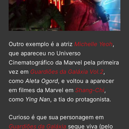
Outro exemplo é a atriz
Michelle Yeoh
,
que apareceu no Universo
Cinematográfico da Marvel pela primeira
vez em
Guardiões da Galáxia Vol.2
,
como
Aleta Ogord
, e voltou a aparecer
em filmes da Marvel em
Shang-Chi
,
como
Ying Nan
, a tia do protagonista.
Curioso é que sua personagem em
Guardiões da Galáxia
segue viva (pelo