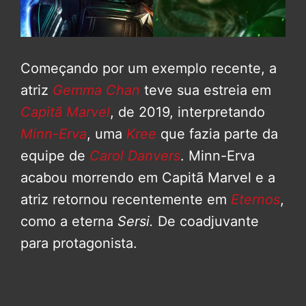
Começando por um exemplo recente, a
atriz
Gemma Chan
teve sua estreia em
Capitã Marvel
, de 2019, interpretando
Minn-Erva
, uma
Kree
que fazia parte da
equipe de
Carol Danvers
. Minn-Erva
acabou morrendo em Capitã Marvel e a
atriz retornou recentemente em
Eternos
,
como a eterna
Sersi.
De coadjuvante
para protagonista.