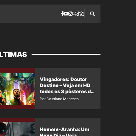
LTIMAS
Vingadores: Doutor
Destino – Veja em HD
todos os 3 pôsteres de
‘Doomsday’ + 1 imagem
Por Cassiano Meneses
oficial com os 26
heróis do filme
Homem-Aranha: Um
Novo Dia – Veja