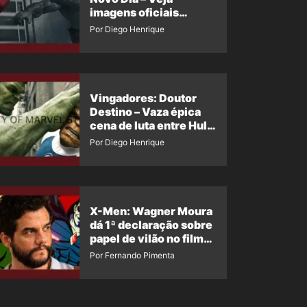
imagens oficiais
descartadas do Hulk
Por Diego Henrique
Cinza no filme
Vingadores: Doutor
Destino – Vaza épica
cena de luta entre Hulk
e o Coisa
Por Diego Henrique
X-Men: Wagner Moura
dá 1ª declaração sobre
papel de vilão no filme
da Marvel
Por Fernando Pimenta