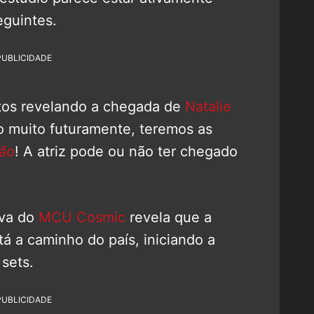
guintes.
PUBLICIDADE
otos revelando a chegada de
Natalie
o muito futuramente, teremos as
ão
! A atriz pode ou não ter chegado
iva do
MCU Cosmic
revela que a
 a caminho do país, iniciando a
sets.
PUBLICIDADE