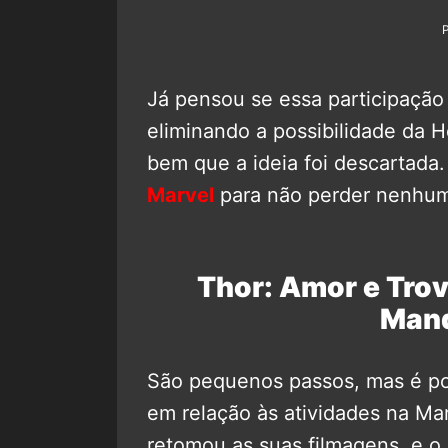
Já pensou se essa participaçã
eliminando a possibilidade da 
bem que a ideia foi descartad
Marvel
para não perder nenhum
Thor: Amor e Trov
Mand
São pequenos passos, mas é po
em relação às atividades na Mar
retomou as suas filmagens, e o