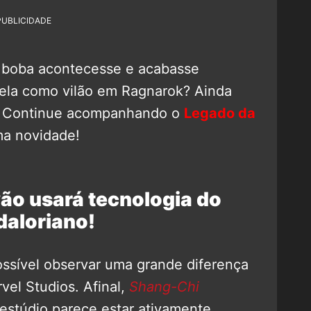
PUBLICIDADE
o boba acontecesse e acabasse
Hela como vilão em Ragnarok? Ainda
a. Continue acompanhando o
Legado da
a novidade!
ão usará tecnologia do
aloriano!
ssível observar uma grande diferença
vel Studios. Afinal,
Shang-Chi
 estúdio parece estar ativamente