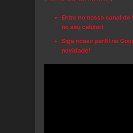
Entre no nosso canal do
no seu celular!
Siga nosso perfil no Go
novidade!