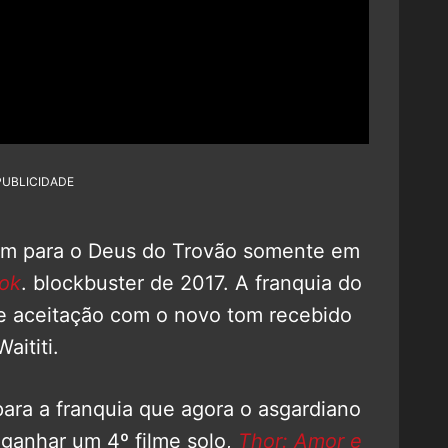
PUBLICIDADE
am para o Deus do Trovão somente em
rok
. blockbuster de 2017. A franquia do
de aceitação com o novo tom recebido
aititi.
para a franquia que agora o asgardiano
ganhar um 4º filme solo,
Thor: Amor e