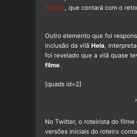
Trovão
, que contará com o reto
Outro elemento que foi respon
inclusão da vilã
Hela
, interpret
foi revelado que a vilã quase t
filme
.
[quads id=2]
No Twitter, o roteirista do film
versões iniciais do roteiro co