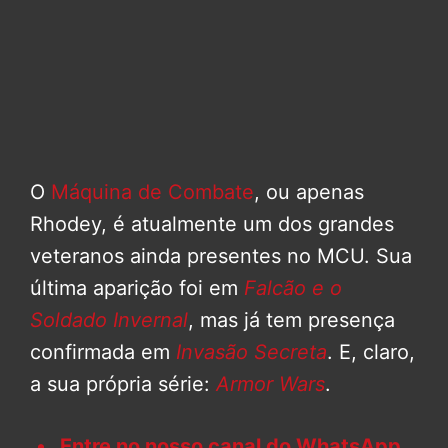
O
Máquina de Combate
, ou apenas
Rhodey, é atualmente um dos grandes
veteranos ainda presentes no MCU. Sua
última aparição foi em
Falcão e o
Soldado Invernal
, mas já tem presença
confirmada em
Invasão Secreta
. E, claro,
a sua própria série:
Armor Wars
.
Entre no nosso canal do WhatsApp