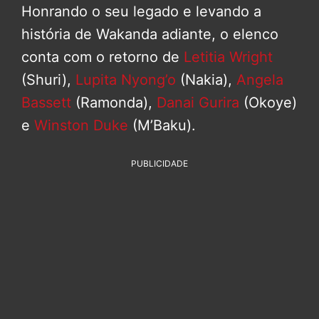
Honrando o seu legado e levando a
história de Wakanda adiante, o elenco
conta com o retorno de
Letitia Wright
(Shuri),
Lupita Nyong’o
(Nakia),
Angela
Bassett
(Ramonda),
Danai Gurira
(Okoye)
e
Winston Duke
(M’Baku).
PUBLICIDADE