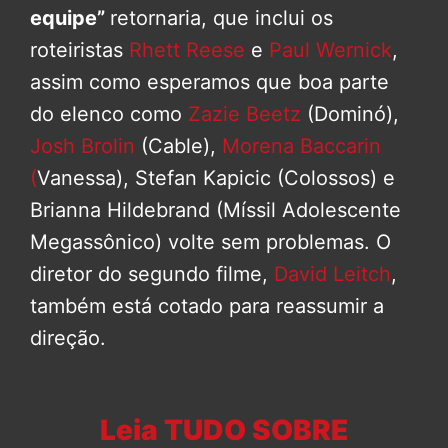
equipe”
retornaria, que inclui os
roteiristas
Rhett Reese
e
Paul Wernick
,
assim como esperamos que boa parte
do elenco como
Zazie Beetz
(Dominó),
Josh Brolin
(Cable),
Morena Baccarin
(
Vanessa), Stefan Kapicic (Colossos) e
Brianna Hildebrand (Míssil Adolescente
Megassônico) volte sem problemas. O
diretor do segundo filme,
David Leitch
,
também está cotado para reassumir a
direção.
Leia TUDO SOBRE