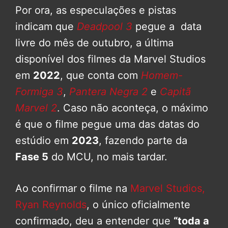
Por ora, as especulações e pistas
indicam que
Deadpool 3
pegue a data
livre do mês de outubro, a última
disponível dos filmes da Marvel Studios
em
2022
, que conta com
Homem-
Formiga 3
,
Pantera Negra 2
e
Capitã
Marvel 2
. Caso não aconteça, o máximo
é que o filme pegue uma das datas do
estúdio em
2023
, fazendo parte da
Fase 5
do MCU, no mais tardar.
Ao confirmar o filme na
Marvel Studios,
Ryan Reynolds
, o único oficialmente
confirmado, deu a entender que
“toda a