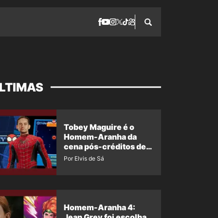
LTIMAS
Tobey Maguire é o
Homem-Aranha da
cena pós-créditos de
Um Novo Dia?
Por Elvis de Sá
Homem-Aranha 4:
Jean Grey foi escolha