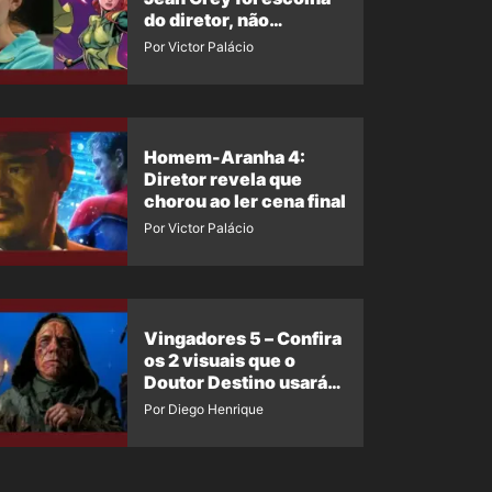
do diretor, não
imposição da Marvel
Por Victor Palácio
Homem-Aranha 4:
Diretor revela que
chorou ao ler cena final
Por Victor Palácio
Vingadores 5 – Confira
os 2 visuais que o
Doutor Destino usará
no filme
Por Diego Henrique