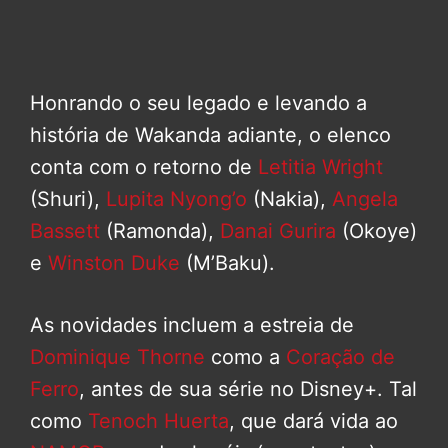
Honrando o seu legado e levando a
história de Wakanda adiante, o elenco
conta com o retorno de
Letitia Wright
(Shuri),
Lupita Nyong’o
(Nakia),
Angela
Bassett
(Ramonda),
Danai Gurira
(Okoye)
e
Winston Duke
(M’Baku).
As novidades incluem a estreia de
Dominique Thorne
como a
Coração de
Ferro
, antes de sua série no Disney+. Tal
como
Tenoch Huerta
, que dará vida ao