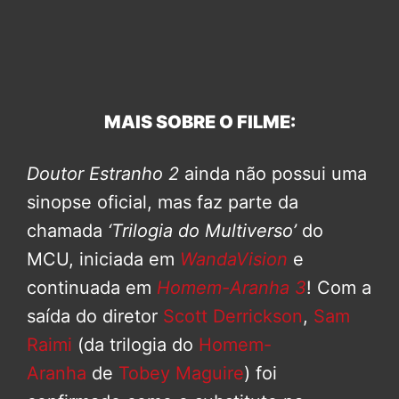
MAIS SOBRE O FILME:
Doutor Estranho 2
ainda não possui uma
sinopse oficial, mas faz parte da
chamada
‘Trilogia do Multiverso’
do
MCU, iniciada em
WandaVision
e
continuada em
Homem-Aranha 3
! Com a
saída do diretor
Scott Derrickson
,
Sam
Raimi
(da trilogia do
Homem-
Aranha
de
Tobey Maguire
) foi