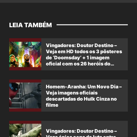
LEIA TAMBÉM
Vingadores: Doutor Destino –
Veja em HD todos os 3 pôsteres
de ‘Doomsday’ + 1 imagem
oficial com os 26 heróis do
filme
Homem-Aranha: Um Novo Dia –
Veja imagens oficiais
descartadas do Hulk Cinza no
filme
Vingadores: Doutor Destino –
Vaza épica cena de luta entre