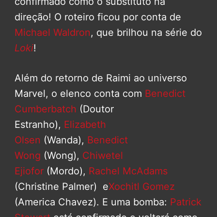
confirmado como o substituto na
direção! O roteiro ficou por conta de
Michael Waldron
, que brilhou na série do
Loki
!
Além do retorno de Raimi ao universo
Marvel, o elenco conta com
Benedict
Cumberbatch
(Doutor
Estranho),
Elizabeth
Olsen
(Wanda),
Benedict
Wong
(Wong),
Chiwetel
Ejiofor
(Mordo),
Rachel McAdams
(Christine Palmer) e
Xochitl Gomez
(America Chavez). E uma bomba:
Patrick