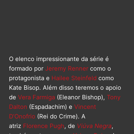
O elenco impressionante da série é
formado por
Jeremy Renner
como o
protagonista e
Hailee Steinfeld
como
Kate Bisop. Além disso teremos o apoio
de
Vera Farmiga
(Eleanor Bishop),
Tony
Dalton
(Espadachim) e
Vincent
D’Onofrio
(Rei do Crime). A
atriz
Florence Pugh
, de
Viúva Negra
,