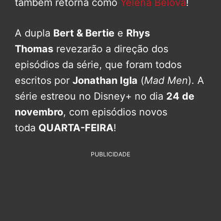
também retorna como
Yelena Belova
!
A dupla
Bert & Bertie
e
Rhys
Thomas
revezarão a direção dos
episódios da série, que foram todos
escritos por
Jonathan Igla
(
Mad Men
). A
série estreou no Disney+ no dia
24 de
novembro
, com episódios novos
toda
QUARTA-FEIRA
!
PUBLICIDADE