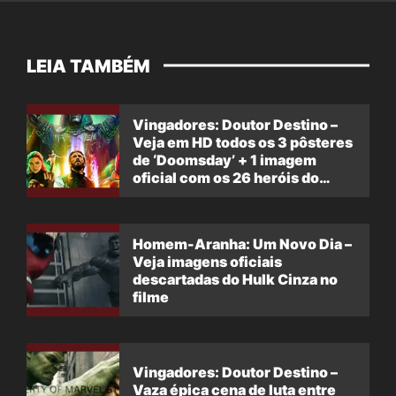
LEIA TAMBÉM
Vingadores: Doutor Destino –
Veja em HD todos os 3 pôsteres
de ‘Doomsday’ + 1 imagem
oficial com os 26 heróis do
filme
Homem-Aranha: Um Novo Dia –
Veja imagens oficiais
descartadas do Hulk Cinza no
filme
Vingadores: Doutor Destino –
Vaza épica cena de luta entre