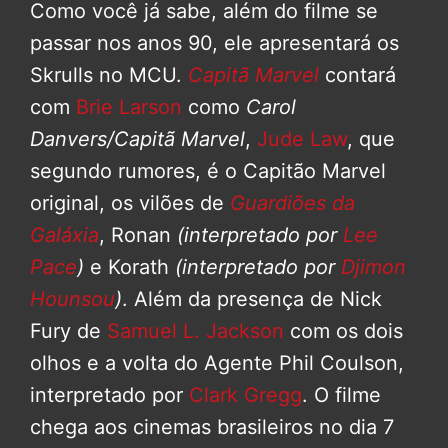
Como você já sabe, além do filme se
passar nos anos 90, ele apresentará os
Skrulls no MCU.
Capitã Marvel
contará
com
Brie Larson
como
Carol
Danvers/Capitã Marvel
,
Jude Law
, que
segundo rumores, é o Capitão Marvel
original, os vilões de
Guardiões da
Galáxia
, Ronan
(interpretado por
Lee
Pace
)
e Korath
(interpretado por
Djimon
Hounsou
)
. Além da presença de Nick
Fury de
Samuel L. Jackson
com os dois
olhos e a volta do Agente Phil Coulson,
interpretado por
Clark Gregg
. O filme
chega aos cinemas brasileiros no dia 7