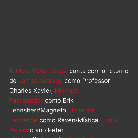
X-Men: Fênix Negra
conta com o retorno
de
James McAvoy
como Professor
Charles Xavier,
Michael
Fassbender
como Erik
Lehnsherr/Magneto,
Jennifer
Lawrence
como Raven/Mística,
Evan
Peters
como Peter