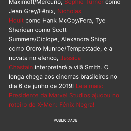
Maximoff/Mercúrio,
Sophie Turner
como
Jean Grey/Fênix,
Nicholas
Hoult
como Hank McCoy/Fera, Tye
Sheridan como Scott
Summers/Ciclope, Alexandra Shipp
como Ororo Munroe/Tempestade, e a
novata no elenco,
Jessica
Chastain
interpretará a vilã Smith. O
longa chega aos cinemas brasileiros no
dia 6 de junho de 2019!
Leia mais:
Presidente da Marvel Studios ajudou no
roteiro de X-Men: Fênix Negra!
PUBLICIDADE