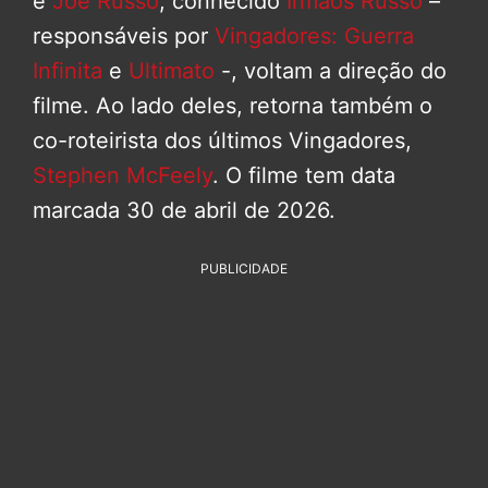
e
Joe Russo
, conhecido
Irmãos Russo
–
responsáveis por
Vingadores: Guerra
Infinita
e
Ultimato
-, voltam a direção do
filme. Ao lado deles, retorna também o
co-roteirista dos últimos Vingadores,
Stephen McFeely
. O filme tem data
marcada 30 de abril de 2026.
PUBLICIDADE