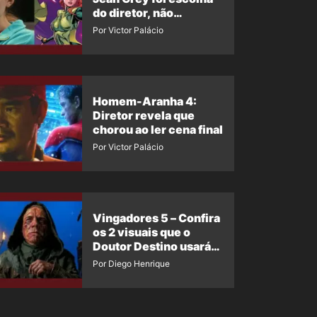
do diretor, não
imposição da Marvel
Por Victor Palácio
Homem-Aranha 4:
Diretor revela que
chorou ao ler cena final
Por Victor Palácio
Vingadores 5 – Confira
os 2 visuais que o
Doutor Destino usará
no filme
Por Diego Henrique