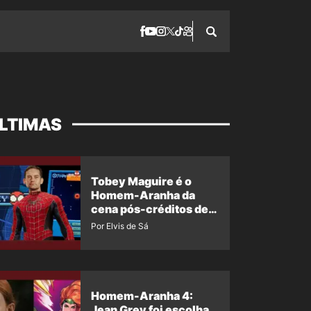
LTIMAS
Tobey Maguire é o
Homem-Aranha da
cena pós-créditos de
Um Novo Dia?
Por Elvis de Sá
Homem-Aranha 4:
Jean Grey foi escolha