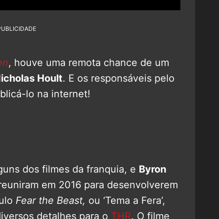
PUBLICIDADE
en
, houve uma remota chance de um
icholas Hoult
. E os responsáveis pelo
licá-lo na internet!
guns dos filmes da franquia, e
Byron
se reuniram em 2016 para desenvolverem
tulo
Fear the Beast,
ou ‘Tema a Fera’,
iversos detalhes para o
THR
. O filme