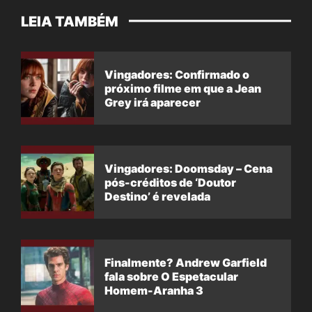
LEIA TAMBÉM
Vingadores: Confirmado o
próximo filme em que a Jean
Grey irá aparecer
Vingadores: Doomsday – Cena
pós-créditos de ‘Doutor
Destino’ é revelada
Finalmente? Andrew Garfield
fala sobre O Espetacular
Homem-Aranha 3