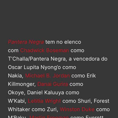
Pantera Negra
tem no elenco
com
Chadwick Boseman
como
T’Challa/Pantera Negra, a vencedora do
Oscar Lupita Nyong’o como
Nakia,
Michael B. Jordan
como Erik
Killmonger,
Danai Gurira
como
Okoye, Daniel Kaluuya como
W’Kabi,
Letitia Wright
como Shuri, Forest
Whitaker como Zuri,
Winston Duke
como
M’Baku,
Martin Freeman
como Everett