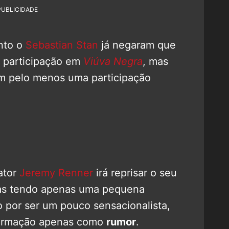
PUBLICIDADE
nto o
Sebastian Stan
já negaram que
 participação em
Viúva Negra
, mas
m pelo menos uma participação
ator
Jeremy Renner
irá reprisar o seu
 mas tendo apenas uma pequena
o por ser um pouco sensacionalista,
nformação apenas como
rumor
.