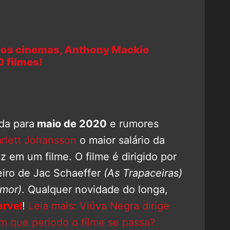
nos cinemas, Anthony Mackie
0 filmes!
da para
maio de 2020
e rumores
rlett Johansson
o maior salário da
z em um filme. O filme é dirigido por
eiro de Jac Schaeffer
(As Trapaceiras)
Amor)
. Qualquer novidade do longa,
rvel
!
Leia mais: Viúva Negra dirige
Em que período o filme se passa?