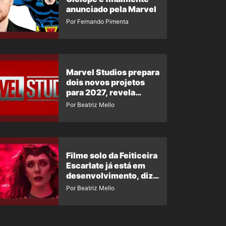
anunciado pela Marvel
Por Fernando Pimenta
Marvel Studios prepara
dois novos projetos
para 2027, revela
insider
Por Beatriz Mello
Filme solo da Feiticeira
Escarlate já está em
desenvolvimento, diz
insider
Por Beatriz Mello