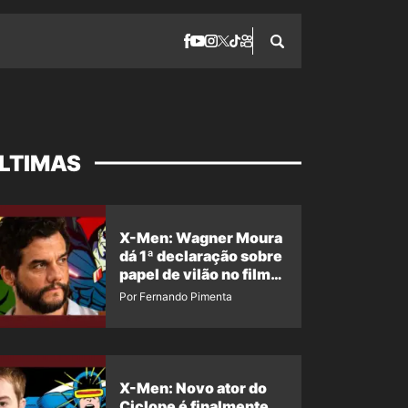
LTIMAS
X-Men: Wagner Moura
dá 1ª declaração sobre
papel de vilão no filme
da Marvel
Por Fernando Pimenta
X-Men: Novo ator do
Ciclope é finalmente