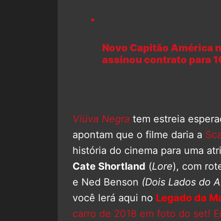
Novo Capitão América 
assinou contrato para 1
Viúva Negra
tem estreia espera
apontam que o filme daria a
Sca
história do cinema para uma atri
Cate Shortland
(
Lore
), com rot
e Ned Benson
(Dois Lados do 
você lerá aqui no
Legado da Ma
carro de 2018 em foto do set! 