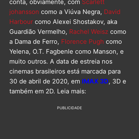
conta, obviamente, com
Scarlett
johansson
como a Viúva Negra,
David
Harbour
como Alexei Shostakov, aka
Guardião Vermelho,
Rachel Weisz
como
a Dama de Ferro,
Florence Pugh
como
Yelena, O.T. Fagbenle como Manson, e
muito outros. A data de estreia nos
cinemas brasileiros está marcada para
30 de abril de 2020, em
IMAX 3D
, 3D e
também em 2D. Leia mais:
PUBLICIDADE