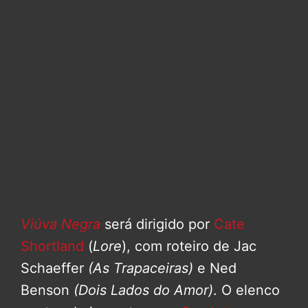
Viúva Negra
será dirigido por
Cate
Shortland
(
Lore
), com roteiro de Jac
Schaeffer
(As Trapaceiras)
e Ned
Benson
(Dois Lados do Amor)
. O elenco