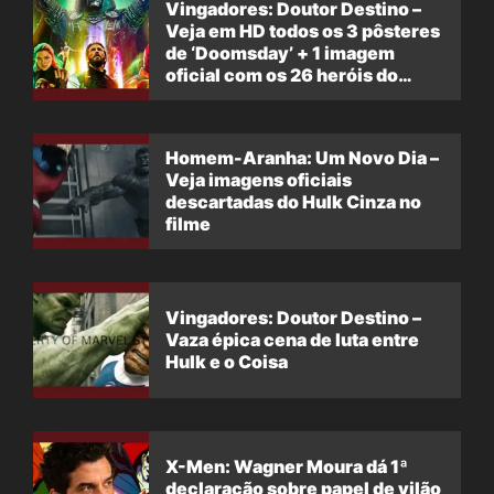
Vingadores: Doutor Destino –
Veja em HD todos os 3 pôsteres
de ‘Doomsday’ + 1 imagem
oficial com os 26 heróis do
filme
Homem-Aranha: Um Novo Dia –
Veja imagens oficiais
descartadas do Hulk Cinza no
filme
Vingadores: Doutor Destino –
Vaza épica cena de luta entre
Hulk e o Coisa
X-Men: Wagner Moura dá 1ª
declaração sobre papel de vilão