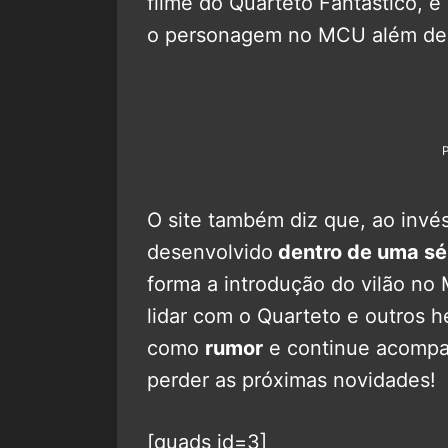
filme do Quarteto Fantástico, e
o personagem no MCU além de s
O site também diz que, ao invé
desenvolvido
dentro de uma sé
forma a introdução do vilão no
lidar com o Quarteto e outros h
como
rumor
e continue acomp
perder as próximas novidades!
[quads id=3]