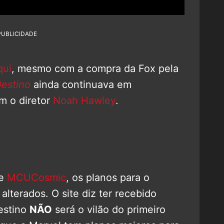
PUBLICIDADE
qui
, mesmo com a compra da Fox pela
estino
ainda continuava em
m o diretor
Noah Hawley
.
te
MCUCosmic
, os planos para o
lterados. O site diz ter recebido
estino
NÃO
será o vilão do primeiro