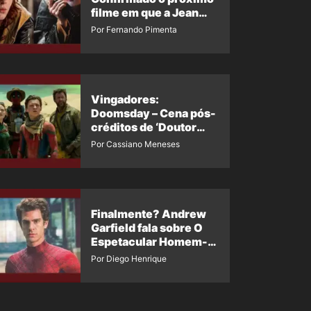
filme em que a Jean
Grey irá aparecer
Por Fernando Pimenta
Vingadores:
Doomsday – Cena pós-
créditos de ‘Doutor
Destino’ é revelada
Por Cassiano Meneses
Finalmente? Andrew
Garfield fala sobre O
Espetacular Homem-
Aranha 3
Por Diego Henrique