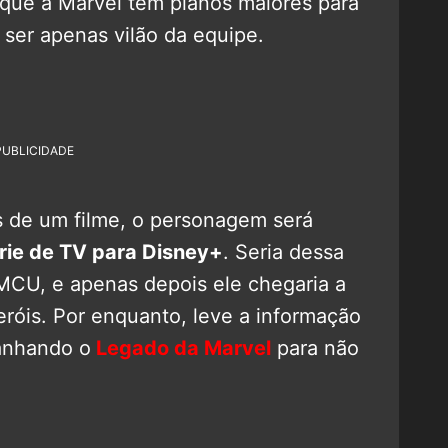
 que a Marvel tem planos maiores para
er apenas vilão da equipe.
PUBLICIDADE
s de um filme, o personagem será
rie de TV para Disney+
. Seria dessa
 MCU, e apenas depois ele chegaria a
eróis. Por enquanto, leve a informação
anhando o
Legado da Marvel
para não