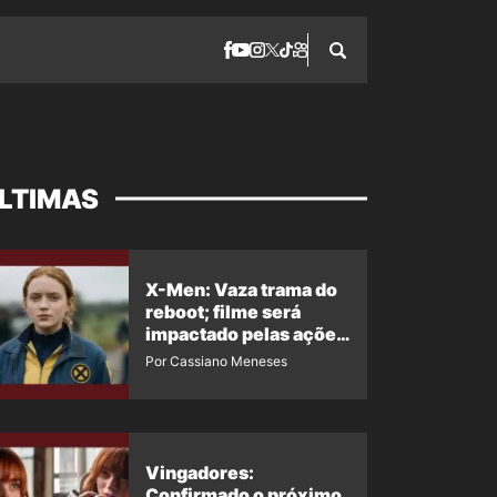
LTIMAS
X-Men: Vaza trama do
reboot; filme será
impactado pelas ações
de Jean Grey em
Por Cassiano Meneses
Homem-Aranha 4
Vingadores:
Confirmado o próximo