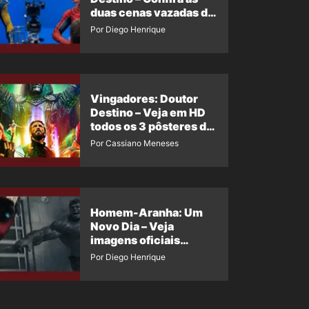
duas cenas vazadas do
Wolverine e o Homem-
Por Diego Henrique
Aranha de Maguire
Vingadores: Doutor
Destino – Veja em HD
todos os 3 pôsteres de
‘Doomsday’ + 1 imagem
Por Cassiano Meneses
oficial com os 26
heróis do filme
Homem-Aranha: Um
Novo Dia – Veja
imagens oficiais
descartadas do Hulk
Por Diego Henrique
Cinza no filme