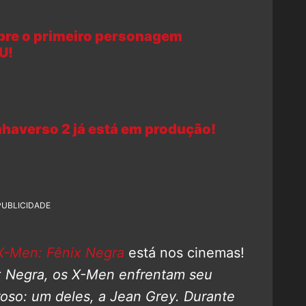
bre o primeiro personagem
U!
averso 2 já está em produção!
PUBLICIDADE
X-Men: Fênix Negra
está nos cinemas!
x Negra, os X-Men enfrentam seu
roso: um deles, a Jean Grey.
Durante