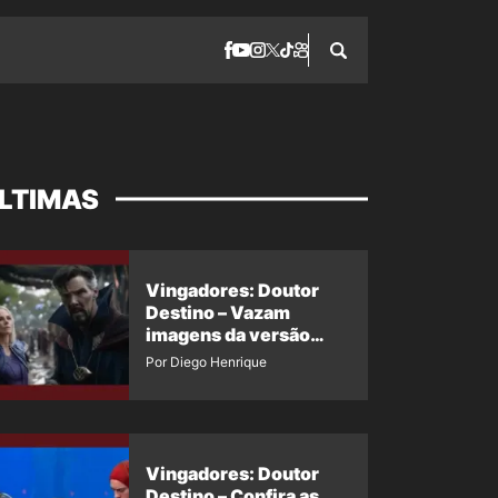
LTIMAS
Vingadores: Doutor
Destino – Vazam
imagens da versão
maligna do Doutor
Por Diego Henrique
Estranho
Vingadores: Doutor
Destino – Confira as