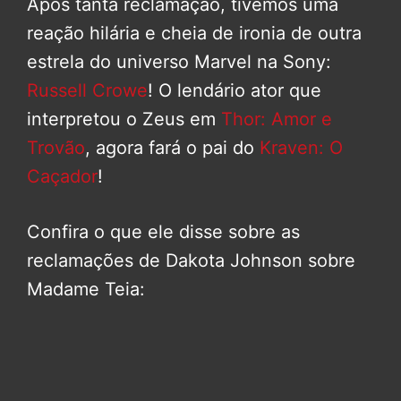
Após tanta reclamação, tivemos uma
reação hilária e cheia de ironia de outra
estrela do universo Marvel na Sony:
Russell Crowe
! O lendário ator que
interpretou o Zeus em
Thor: Amor e
Trovão
, agora fará o pai do
Kraven: O
Caçador
!
Confira o que ele disse sobre as
reclamações de Dakota Johnson sobre
Madame Teia: