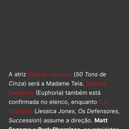
A atriz
Dakota Johnson
(
50 Tons de
Cinza
) será a Madame Teia.
Sydney
Sweeney
(Euphoria) também está
confirmada no elenco, enquanto
S.J.
Clarkson
(
Jessica Jones
,
Os Defensores
,
Succession
) assume a direção.
Matt