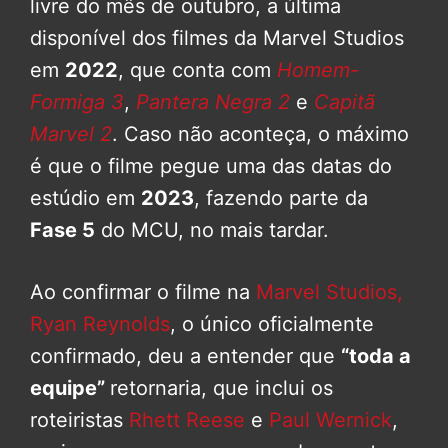
livre do mês de outubro, a última
disponível dos filmes da Marvel Studios
em
2022
, que conta com
Homem-
Formiga 3
,
Pantera Negra 2
e
Capitã
Marvel 2
. Caso não aconteça, o máximo
é que o filme pegue uma das datas do
estúdio em
2023
, fazendo parte da
Fase 5
do MCU, no mais tardar.
Ao confirmar o filme na
Marvel Studios,
Ryan Reynolds
, o único oficialmente
confirmado, deu a entender que
“toda a
equipe”
retornaria, que inclui os
roteiristas
Rhett Reese
e
Paul Wernick
,