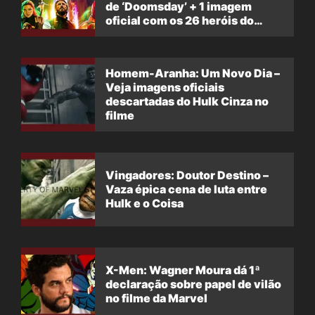
de ‘Doomsday’ + 1 imagem
oficial com os 26 heróis do
filme
Homem-Aranha: Um Novo Dia –
Veja imagens oficiais
descartadas do Hulk Cinza no
filme
Vingadores: Doutor Destino –
Vaza épica cena de luta entre
Hulk e o Coisa
X-Men: Wagner Moura dá 1ª
declaração sobre papel de vilão
no filme da Marvel