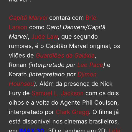
Capitã Marvel
contará com
Brie
Larson
como
Carol Danvers/Capitã
Marvel
,
Jude Law
, que segundo
rumores, é o Capitão Marvel original, os
vilões de
Guardiões da Galáxia
,
Ronan
(interpretado por
Lee Pace
)
e
Korath
(interpretado por
Djimon
Hounsou
)
. Além da presença de Nick
Fury de
Samuel L. Jackson
com os dois
olhos e a volta do Agente Phil Coulson,
interpretado por
Clark Gregg
. O filme já
está disponível nos cinemas brasileiros,
em
IMAX 3D
, 3D e também em 2D!
Leia