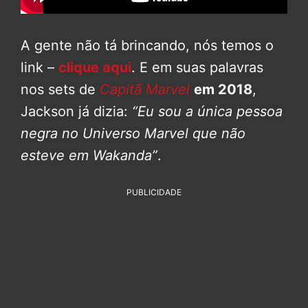
A gente não tá brincando, nós temos o
link –
clique aqui
. E em suas palavras
nos sets de
Capitã Marvel
em 2018
,
Jackson já dizia:
“Eu sou a única pessoa
negra no Universo Marvel que não
esteve em Wakanda”
.
PUBLICIDADE