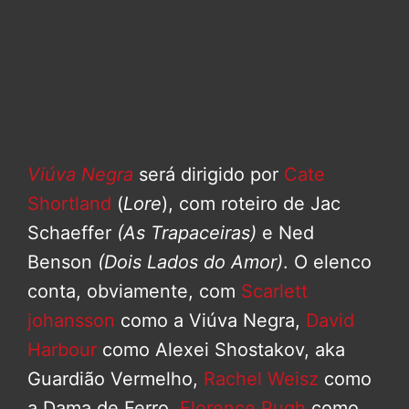
Viúva Negra
será dirigido por
Cate
Shortland
(
Lore
), com roteiro de Jac
Schaeffer
(As Trapaceiras)
e Ned
Benson
(Dois Lados do Amor)
. O elenco
conta, obviamente, com
Scarlett
johansson
como a Viúva Negra,
David
Harbour
como Alexei Shostakov, aka
Guardião Vermelho,
Rachel Weisz
como
a Dama de Ferro,
Florence Pugh
como