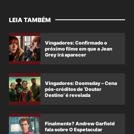
LEIA TAMBÉM
Vingadores: Confirmado o
próximo filme em que a Jean
Grey irá aparecer
Vingadores: Doomsday – Cena
pós-créditos de ‘Doutor
Destino’ é revelada
Finalmente? Andrew Garfield
fala sobre O Espetacular