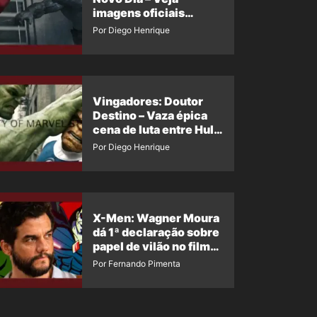
imagens oficiais
descartadas do Hulk
Por Diego Henrique
Cinza no filme
Vingadores: Doutor
Destino – Vaza épica
cena de luta entre Hulk
e o Coisa
Por Diego Henrique
X-Men: Wagner Moura
dá 1ª declaração sobre
papel de vilão no filme
da Marvel
Por Fernando Pimenta