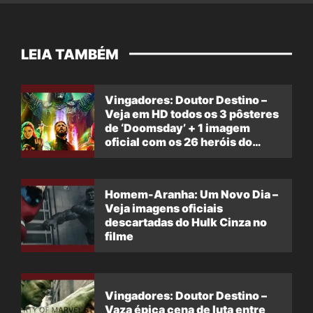
LEIA TAMBÉM
Vingadores: Doutor Destino –
Veja em HD todos os 3 pôsteres
de ‘Doomsday’ + 1 imagem
oficial com os 26 heróis do
filme
Homem-Aranha: Um Novo Dia –
Veja imagens oficiais
descartadas do Hulk Cinza no
filme
Vingadores: Doutor Destino –
Vaza épica cena de luta entre