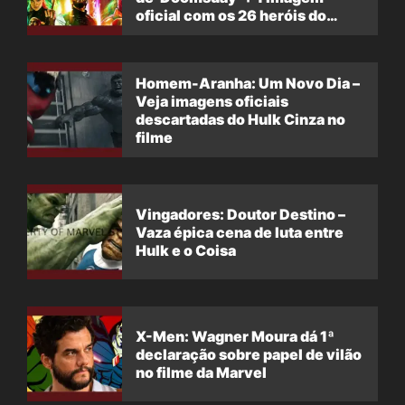
oficial com os 26 heróis do
filme
Homem-Aranha: Um Novo Dia –
Veja imagens oficiais
descartadas do Hulk Cinza no
filme
Vingadores: Doutor Destino –
Vaza épica cena de luta entre
Hulk e o Coisa
X-Men: Wagner Moura dá 1ª
declaração sobre papel de vilão
no filme da Marvel