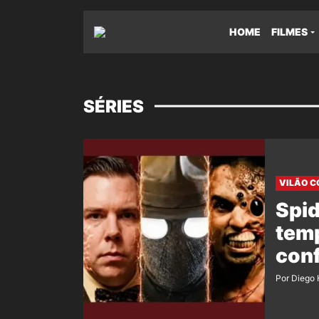
HOME
FILMES
SÉRIES
VILÃO 
Spid
tem
conf
Por Diego 