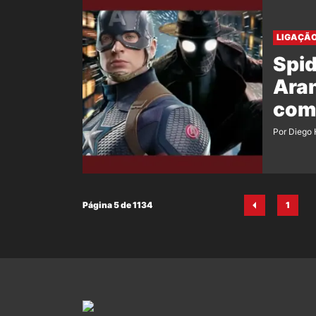
LIGAÇÃ
Spid
Ara
com
Por Diego 
Página 5 de 1134
1
Pági