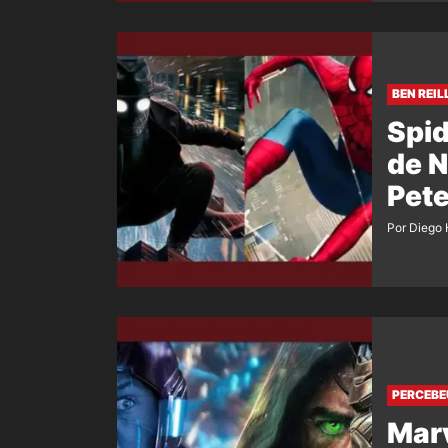
BEN REIL
Spi
de N
Pete
Por Diego 
PERCEBE
Marv