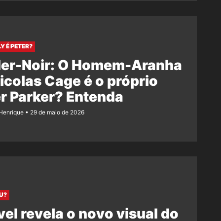
LY É PETER?
der-Noir: O Homem-Aranha
icolas Cage é o próprio
r Parker? Entenda
Henrique
29 de maio de 2026
U?
el revela o novo visual do