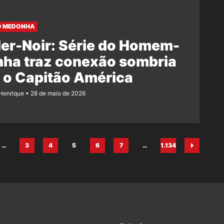
O MEDONHA
er-Noir: Série do Homem-
nha traz conexão sombria
 o Capitão América
Henrique
28 de maio de 2026
…
3
4
5
6
7
…
1.134
na
Página
Página
Página
Página
Página
Página