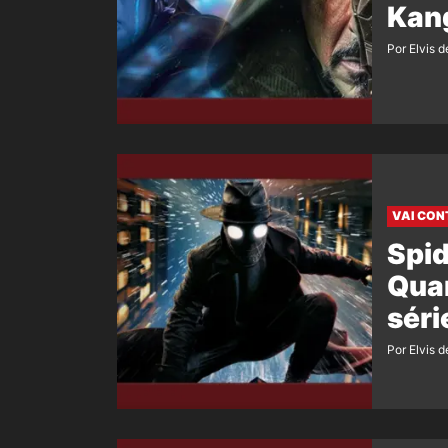
Kang
Por Elvis d
VAI CON
Spid
Quan
sér
Por Elvis d