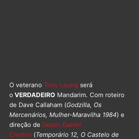
O veterano
Tony Leung
será
o
VERDADEIRO
Mandarim. Com roteiro
de Dave Callaham (
Godzilla, Os
Mercenários, Mulher-Maravilha 1984
) e
direção de
Destin Daniel
Cretton
(
Temporário 12, O Castelo de