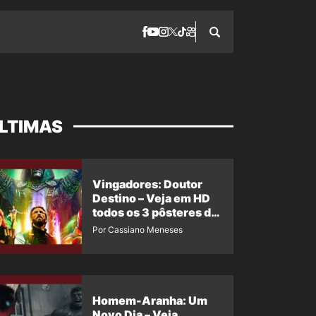
LTIMAS
Vingadores: Doutor
Destino – Veja em HD
todos os 3 pôsteres de
‘Doomsday’ + 1 imagem
Por Cassiano Meneses
oficial com os 26
heróis do filme
Homem-Aranha: Um
Novo Dia – Veja