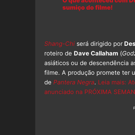
O que aconteceu com De
sumiço do filme!
Shang-Chi
será dirigido por
Des
roteiro de
Dave Callaham
(
Godz
asiáticos ou de descendência as
filme. A produção promete ter 
de
Pantera Negra
.
Leia mais: At
anunciado na PRÓXIMA SEMANA