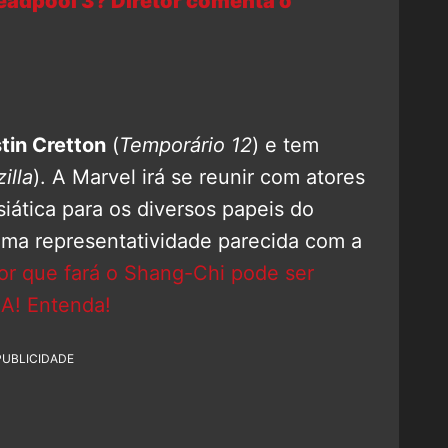
adpool 3? Diretor comenta o
tin Cretton
(
Temporário 12
) e tem
illa
). A Marvel irá se reunir com atores
iática para os diversos papeis do
uma representatividade parecida com a
or que fará o Shang-Chi pode ser
! Entenda!
PUBLICIDADE