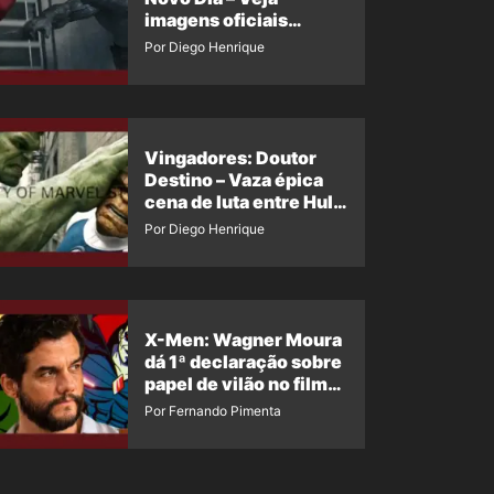
imagens oficiais
descartadas do Hulk
Por Diego Henrique
Cinza no filme
Vingadores: Doutor
Destino – Vaza épica
cena de luta entre Hulk
e o Coisa
Por Diego Henrique
X-Men: Wagner Moura
dá 1ª declaração sobre
papel de vilão no filme
da Marvel
Por Fernando Pimenta