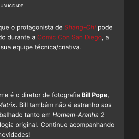
PUBLICIDADE
ue o protagonista de
Shang-Chi
pode
do durante a
Comic Con San Diego
, a
ua equipe técnica/criativa.
me é o diretor de fotografia
Bill Pope
,
Matrix
. Bill também não é estranho aos
abalhado tanto em
Homem-Aranha 2
rilogia original. Continue acompanhando
novidades!