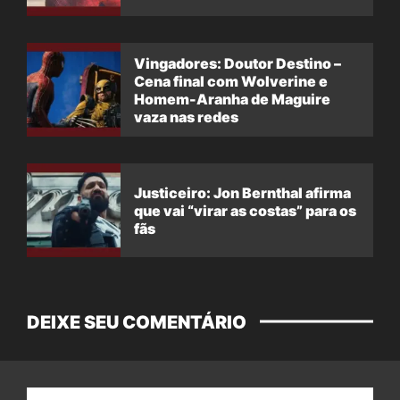
Vingadores: Doutor Destino –
Cena final com Wolverine e
Homem-Aranha de Maguire
vaza nas redes
Justiceiro: Jon Bernthal afirma
que vai “virar as costas” para os
fãs
DEIXE SEU COMENTÁRIO
Nome: