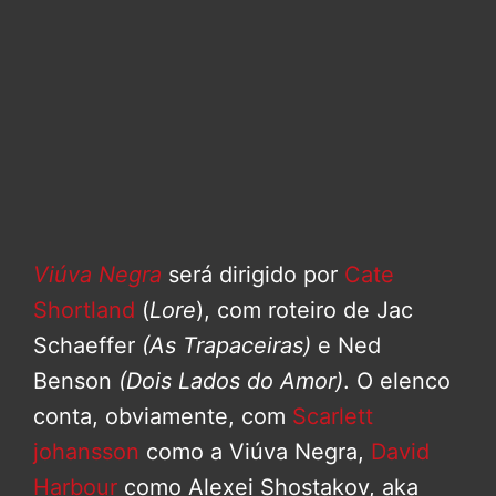
Viúva Negra
será dirigido por
Cate
Shortland
(
Lore
), com roteiro de Jac
Schaeffer
(As Trapaceiras)
e Ned
Benson
(Dois Lados do Amor)
. O elenco
conta, obviamente, com
Scarlett
johansson
como a Viúva Negra,
David
Harbour
como Alexei Shostakov, aka