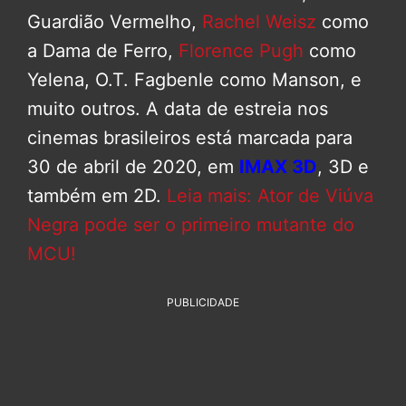
Guardião Vermelho,
Rachel Weisz
como
a Dama de Ferro,
Florence Pugh
como
Yelena, O.T. Fagbenle como Manson, e
muito outros. A data de estreia nos
cinemas brasileiros está marcada para
30 de abril de 2020, em
IMAX 3D
, 3D e
também em 2D.
Leia mais: Ator de Viúva
Negra pode ser o primeiro mutante do
MCU!
PUBLICIDADE