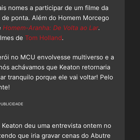
ais nomes a participar de um filme da
is de ponta. Além do Homem Morcego
e
Homem-Aranha: De Volta ao Lar
.
filmes de
Tom Holland
.
herói no MCU envolvesse multiverso e a
s nós achávamos que Keaton retornaria
r tranquilo porque ele vai voltar! Pelo
nte!
PUBLICIDADE
s, Keaton deu uma entrevista ontem no
zendo que iria gravar cenas do Abutre