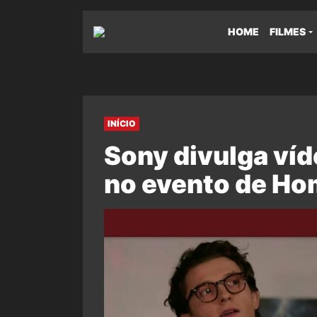
HOME
FILMES
INÍCIO
Sony divulga ví
no evento de H