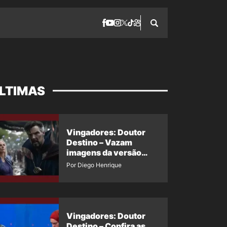
LTIMAS
Vingadores: Doutor
Destino – Vazam
imagens da versão
maligna do Doutor
Por Diego Henrique
Estranho
Vingadores: Doutor
Destino – Confira as