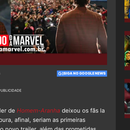
8
SIGA NO GOOGLE NEWS
PUBLICIDADE
ler de
Homem-Aranha
deixou os fãs la
ura, afinal, seriam as primeiras
o novo trailer, além das prometidas