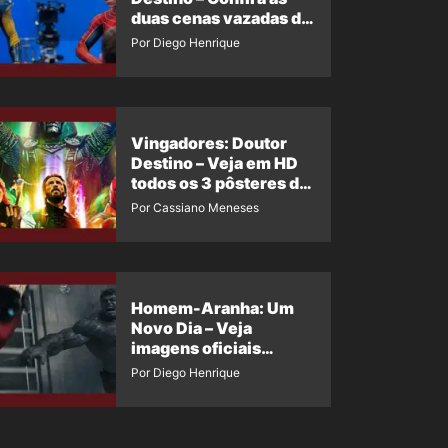
duas cenas vazadas do
Wolverine e o Homem-
Por Diego Henrique
Aranha de Maguire
Vingadores: Doutor
Destino – Veja em HD
todos os 3 pôsteres de
‘Doomsday’ + 1 imagem
Por Cassiano Meneses
oficial com os 26
heróis do filme
Homem-Aranha: Um
Novo Dia – Veja
imagens oficiais
descartadas do Hulk
Por Diego Henrique
Cinza no filme