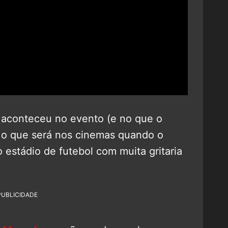
 aconteceu no evento (e no que o
 o que será nos cinemas quando o
o estádio de futebol com muita gritaria
PUBLICIDADE