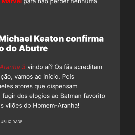
 Marvel
para não perder nenhuma
ichael Keaton confirma
o do Abutre
Aranha 3
vindo aí? Os fãs acreditam
ção, vamos ao início. Pois
eles atores que dispensam
fugir dos elogios ao Batman favorito
es vilões do Homem-Aranha!
PUBLICIDADE