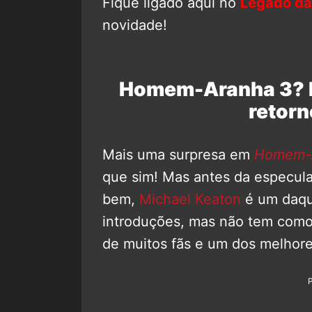
Fique ligado aqui no
Legado da
novidade!
Homem-Aranha 3? M
retorn
Mais uma surpresa em
Homem-
que sim! Mas antes da especula
bem,
Michael Keaton
é um daqu
introduções, mas não tem como 
de muitos fãs e um dos melhor