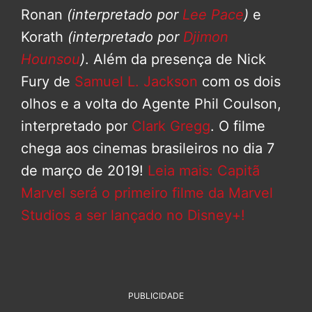
Ronan
(interpretado por
Lee Pace
)
e
Korath
(interpretado por
Djimon
Hounsou
)
. Além da presença de Nick
Fury de
Samuel L. Jackson
com os dois
olhos e a volta do Agente Phil Coulson,
interpretado por
Clark Gregg
. O filme
chega aos cinemas brasileiros no dia 7
de março de 2019!
Leia mais: Capitã
Marvel será o primeiro filme da Marvel
Studios a ser lançado no Disney+!
PUBLICIDADE