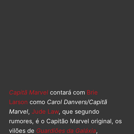
Capitã Marvel
contará com
Brie
Larson
como
Carol Danvers/Capitã
Marvel
,
Jude Law
, que segundo
rumores, é o Capitão Marvel original, os
vilões de
Guardiões da Galáxia
,