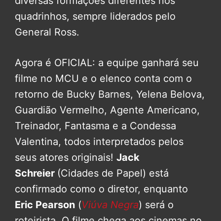
diversas formações diferentes nos
quadrinhos, sempre liderados pelo
General Ross.
Agora é OFICIAL: a equipe ganhará seu
filme no MCU e o elenco conta com o
retorno de Bucky Barnes, Yelena Belova,
Guardião Vermelho, Agente Americano,
Treinador, Fantasma e a Condessa
Valentina, todos interpretados pelos
seus atores originais!
Jack
Schreier
(Cidades de Papel) está
confirmado como o diretor, enquanto
Eric Pearson
(
Viúva Negra
) será o
roteirista. O filme chega aos cinemas no