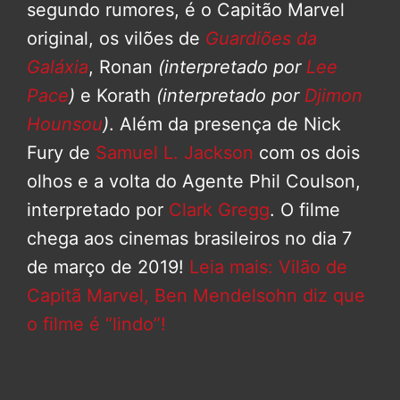
segundo rumores, é o Capitão Marvel
original, os vilões de
Guardiões da
Galáxia
, Ronan
(interpretado por
Lee
Pace
)
e Korath
(interpretado por
Djimon
Hounsou
)
. Além da presença de Nick
Fury de
Samuel L. Jackson
com os dois
olhos e a volta do Agente Phil Coulson,
interpretado por
Clark Gregg
. O filme
chega aos cinemas brasileiros no dia 7
de março de 2019!
Leia mais: Vilão de
Capitã Marvel, Ben Mendelsohn diz que
o filme é “lindo”!