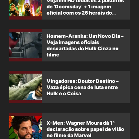
Veja em HD todos os 3 pôsteres
de ‘Doomsday’ + 1 imagem
oficial com os 26 heróis do
filme
Homem-Aranha: Um Novo Dia –
Veja imagens oficiais
descartadas do Hulk Cinza no
filme
Vingadores: Doutor Destino –
Vaza épica cena de luta entre
Hulk e o Coisa
X-Men: Wagner Moura dá 1ª
declaração sobre papel de vilão
no filme da Marvel