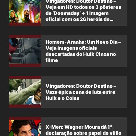
Vingadores: Doutor Destino –
Veja em HD todos os 3 pôsteres
de ‘Doomsday’ + 1 imagem
oficial com os 26 heróis do
filme
Homem-Aranha: Um Novo Dia –
Veja imagens oficiais
descartadas do Hulk Cinza no
filme
Vingadores: Doutor Destino –
Vaza épica cena de luta entre
Hulk e o Coisa
X-Men: Wagner Moura dá 1ª
declaração sobre papel de vilão