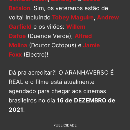
Batalon
. Sim, os veteranos estão de
volta! Incluindo
Tobey Maguire
,
Andrew
Garfield
e os vilões:
Willem
Dafoe
(Duende Verde),
Alfred
Molina
(Doutor Octopus) e
Jamie
Foxx
(Electro)!
Dá pra acreditar?! O ARANHAVERSO É
REAL e o filme está atualmente
agendado para chegar aos cinemas
brasileiros no dia
16 de
DEZEMBRO de
2021
.
PUBLICIDADE